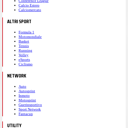
Conference League
Calcio Estero
Calciomercato
ALTRI SPORT
Formula 1
Motomondiale
Basket
Tennis
Running
Volley
eSports
Ciclismo
NETWORK
Auto
Autosprint
Inmoto
Motosprint
Guerinsportivo
Sport Network
Fantacup
UTILITY