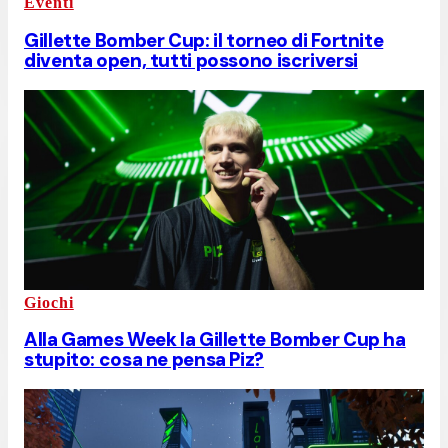
Eventi
Gillette Bomber Cup: il torneo di Fortnite
diventa open, tutti possono iscriversi
Giochi
Alla Games Week la Gillette Bomber Cup ha
stupito: cosa ne pensa Piz?