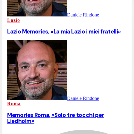
Daniele Rindone
Lazio
Lazio Memories, «La mia Lazio i miei fratelli»
Daniele Rindone
Roma
Memories Roma, «Solo tre tocchi per
Liedholm»