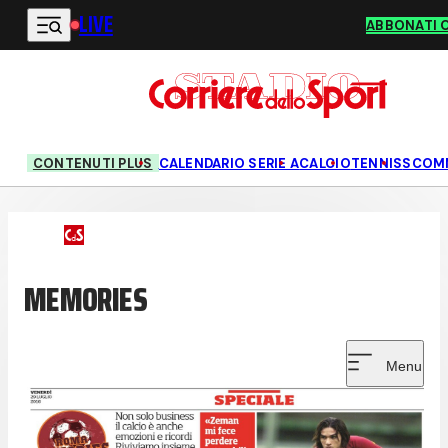
LIVE
Vai al contenuto principale
ABBONATI 
CONTENUTI PLUS
CALENDARIO SERIE A
CALCIO
TENNIS
SCOM
MEMORIES
Menu