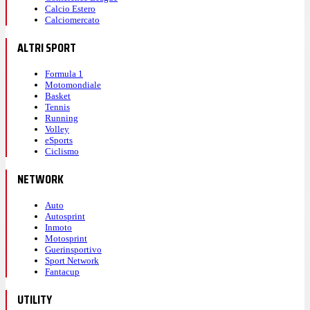
Calcio Estero
Calciomercato
ALTRI SPORT
Formula 1
Motomondiale
Basket
Tennis
Running
Volley
eSports
Ciclismo
NETWORK
Auto
Autosprint
Inmoto
Motosprint
Guerinsportivo
Sport Network
Fantacup
UTILITY