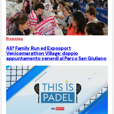
Running
Ali? Family Run ed Exposport
Venicemarathon Village: doppio
appuntamento venerdì al Parco San Giuliano