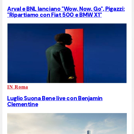
Arval e BNL lanciano "Wow, Now, Go", Pigazzi:
"Ripartiamo con Fiat 500 e BMW X1"
IN Roma
Luglio Suona Bene live con Benjamin
Clementine