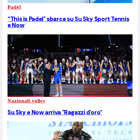
Padel
“This is Padel" sbarca su Su Sky Sport Tennis
e Now
Nazionali volley
Su Sky e Now arriva "Ragazzi d'oro"