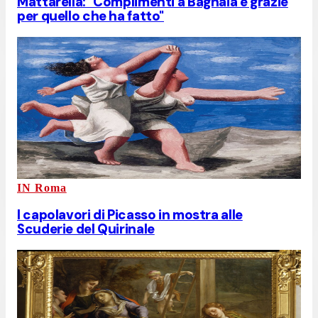
Mattarella: "Complimenti a Bagnaia e grazie
per quello che ha fatto"
IN Roma
I capolavori di Picasso in mostra alle
Scuderie del Quirinale