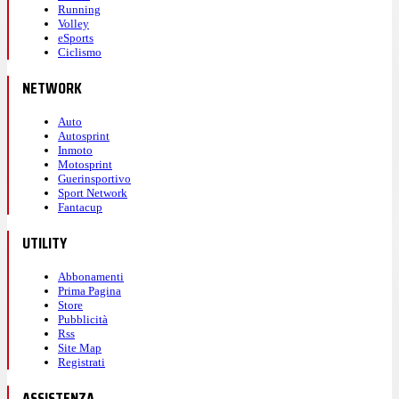
Running
Volley
eSports
Ciclismo
NETWORK
Auto
Autosprint
Inmoto
Motosprint
Guerinsportivo
Sport Network
Fantacup
UTILITY
Abbonamenti
Prima Pagina
Store
Pubblicità
Rss
Site Map
Registrati
ASSISTENZA