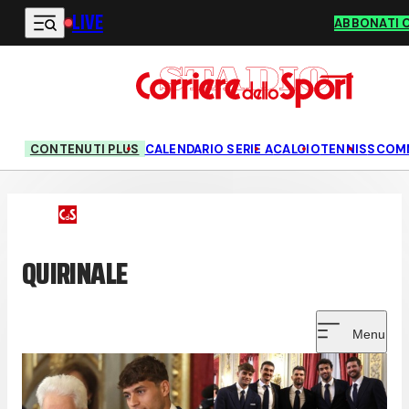
LIVE
Vai al contenuto principale
ABBONATI 
CONTENUTI PLUS
CALENDARIO SERIE A
CALCIO
TENNIS
SCOM
QUIRINALE
Menu