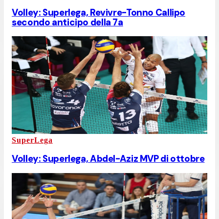
Volley: Superlega, Revivre-Tonno Callipo
secondo anticipo della 7a
SuperLega
Volley: Superlega, Abdel-Aziz MVP di ottobre