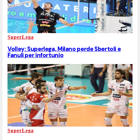
SuperLega
Volley: Superlega, Milano perde Sbertoli e
Fanuli per infortunio
SuperLega