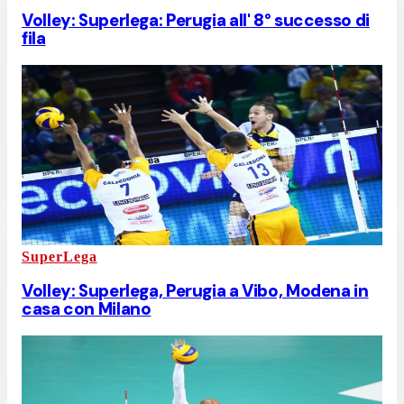
Volley: Superlega: Perugia all' 8° successo di
fila
SuperLega
Volley: Superlega, Perugia a Vibo, Modena in
casa con Milano