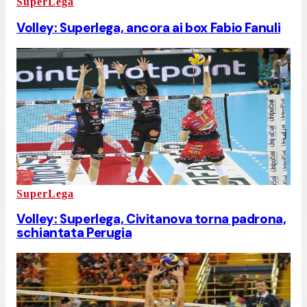
SuperLega
Volley: Superlega, ancora ai box Fabio Fanuli
SuperLega
Volley: Superlega, Civitanova torna padrona,
schiantata Perugia