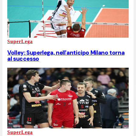
SuperLega
Volley: Superlega, nell'anticipo Milano torna
al successo
SuperLega