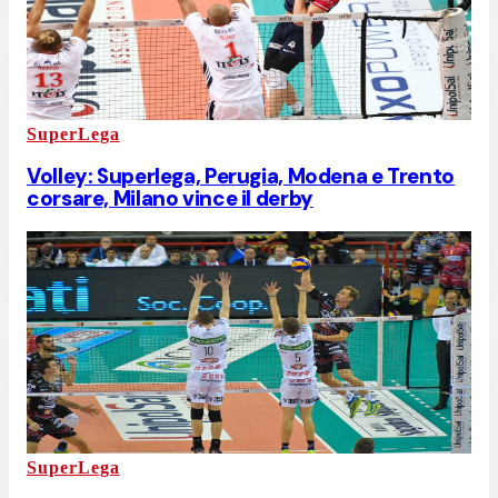
SuperLega
Volley: Superlega, Perugia, Modena e Trento
corsare, Milano vince il derby
SuperLega