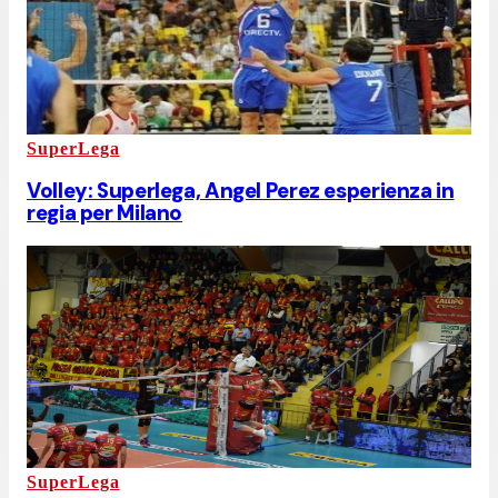
SuperLega
Volley: Superlega, Angel Perez esperienza in
regia per Milano
SuperLega