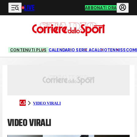
LIVE
Vai al contenuto principale
ABBONATI ORA
CONTENUTI PLUS
CALENDARIO SERIE A
CALCIO
TENNIS
SCOM
VIDEO VIRALI
VIDEO VIRALI