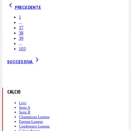
PRECEDENTE
1
...
37
38
39
...
103
SUCCESSIVA
CALCIO
Live
Serie A
Serie B
Champions League
Europa League
Conference League
Calcio Estero