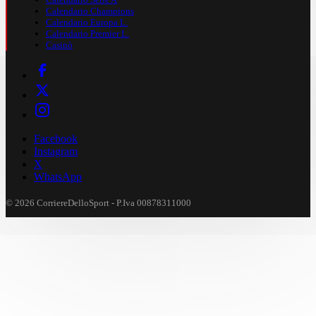
Calendario Champions
Calendario Europa L.
Calendario Premier L.
Casinò
Facebook
Instagram
X
WhatsApp
© 2026 CorriereDelloSport - P.Iva 00878311000