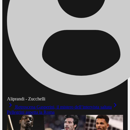
Aliprandi - Zucchelli
Retroscena Gasperini, il mistero dell’intervista saltata
Pellegrini aspetta la Roma