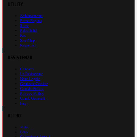
UTILITY
Abbonamenti
Prima Pagina
Store
Pubblicità
Rss
Site Map
Registrati
ASSISTENZA
Contatti
La Redazione
Nota Legale
Gestione Cookie
Cookie Policy
Privacy Policy
Cond. Generali
Faq
ALTRO
Video
Foto
Calendario Serie A