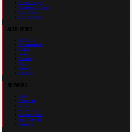
Europa League
Conference League
Calcio Estero
Calciomercato
ALTRI SPORT
Formula 1
Motomondiale
Basket
Tennis
Running
Volley
eSports
Ciclismo
NETWORK
Auto
Autosprint
Inmoto
Motosprint
Guerinsportivo
Sport Network
Fantacup