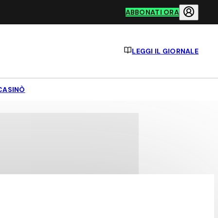
ABBONATI ORA
LEGGI IL GIORNALE
CASINÒ