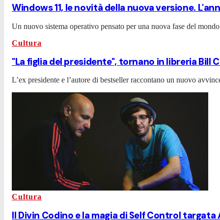
Windows 11, le novità della nuova versione. L'an
Un nuovo sistema operativo pensato per una nuova fase del mondo, po
Cultura
"La figlia del presidente", tornano in libreria Bil
L’ex presidente e l’autore di bestseller raccontano un nuovo avvi
Cultura
Il Divin Codino e la magia di Self Control targa