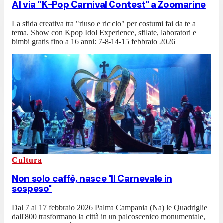
Al via “K-Pop Carnival Contest" a Zoomarine
La sfida creativa tra "riuso e riciclo" per costumi fai da te a
tema. Show con Kpop Idol Experience, sfilate, laboratori e
bimbi gratis fino a 16 anni: 7-8-14-15 febbraio 2026
Cultura
Non solo caffè, nasce "Il Carnevale in
sospeso"
Dal 7 al 17 febbraio 2026 Palma Campania (Na) le Quadriglie
dall'800 trasformano la città in un palcoscenico monumentale,