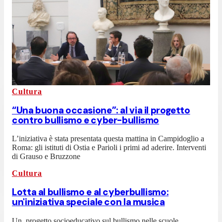
Cultura
“Una buona occasione”: al via il progetto
contro bullismo e cyber-bullismo
L’iniziativa è stata presentata questa mattina in Campidoglio a
Roma: gli istituti di Ostia e Parioli i primi ad aderire. Interventi
di Grauso e Bruzzone
Cultura
Lotta al bullismo e al cyberbullismo:
un'iniziativa speciale con la musica
Un progetto socioeducativo sul bullismo nelle scuole