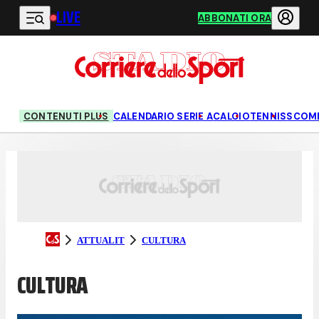
LIVE
Vai al contenuto principale
ABBONATI ORA
CONTENUTI PLUS
CALENDARIO SERIE A
CALCIO
TENNIS
SCOM
ATTUALIT
CULTURA
CULTURA