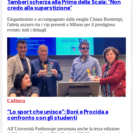
Tamberi scherza alla Prima della Scala: "Non
credo alla superstizione"
Elegantissimo e accompagnato dalla moglie Chiara Bontempi,
l'atleta azzurro tra i vip presenti a Milano per il prestigioso
evento: tutti i dettagli
Cultura
“Lo sport che unisce”: Boni e Procida a
confronto con gli studenti
All’Università Parthenope presentata anche la terza edizione