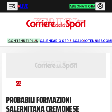
LIVE
Vai al contenuto principale
ABBONATI ORA
CONTENUTI PLUS
CALENDARIO SERIE A
CALCIO
TENNIS
SCOM
PROBABILI FORMAZIONI
SALERNITANA CREMONESE