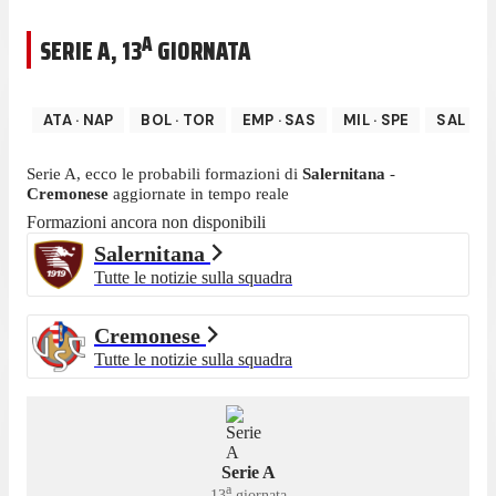
A
SERIE A
,
13
GIORNATA
ATA
·
NAP
BOL
·
TOR
EMP
·
SAS
MIL
·
SPE
SAL
·
CR
Serie A
, ecco le probabili formazioni di
Salernitana
-
Cremonese
aggiornate in tempo reale
Formazioni ancora non disponibili
Salernitana
Tutte le notizie sulla squadra
Cremonese
Tutte le notizie sulla squadra
Serie A
a
13
giornata