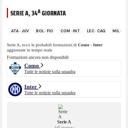
A
SERIE A
,
34
GIORNATA
ATA
·
JUV
BOL
·
FIO
COM
·
INT
LEC
·
CAG
MIL
·
LA
Serie A
, ecco le probabili formazioni di
Como
-
Inter
aggiornate in tempo reale
Formazioni ancora non disponibili
Como
Tutte le notizie sulla squadra
Inter
Tutte le notizie sulla squadra
Serie A
a
34
giornata