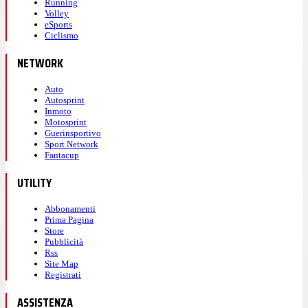
Running
Volley
eSports
Ciclismo
NETWORK
Auto
Autosprint
Inmoto
Motosprint
Guerinsportivo
Sport Network
Fantacup
UTILITY
Abbonamenti
Prima Pagina
Store
Pubblicità
Rss
Site Map
Registrati
ASSISTENZA