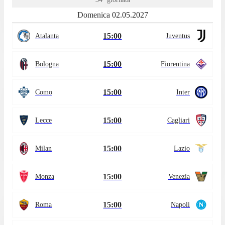
Domenica 02.05.2027
15:00
Atalanta
Juventus
15:00
Bologna
Fiorentina
15:00
Como
Inter
15:00
Lecce
Cagliari
15:00
Milan
Lazio
15:00
Monza
Venezia
15:00
Roma
Napoli