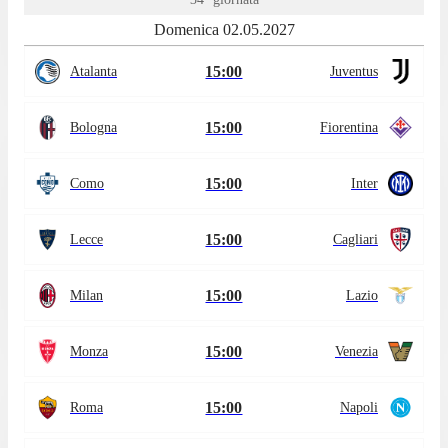
Domenica 02.05.2027
15:00
Atalanta
Juventus
15:00
Bologna
Fiorentina
15:00
Como
Inter
15:00
Lecce
Cagliari
15:00
Milan
Lazio
15:00
Monza
Venezia
15:00
Roma
Napoli