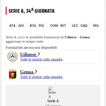
A
SERIE A
,
34
GIORNATA
ATA
·
JUV
BOL
·
FIO
COM
·
INT
LEC
·
CAG
MIL
·
LA
Serie A
, ecco le probabili formazioni di
Udinese
-
Genoa
aggiornate in tempo reale
Formazioni ancora non disponibili
Udinese
Tutte le notizie sulla squadra
Genoa
Tutte le notizie sulla squadra
Serie A
a
34
giornata