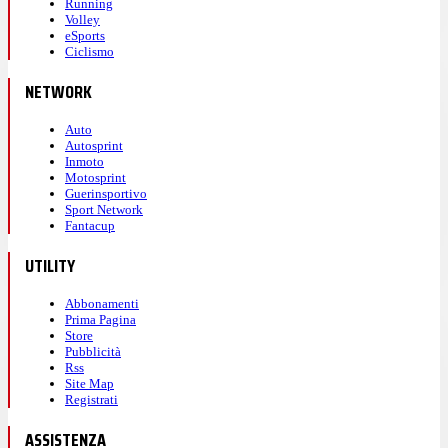
Running
Volley
eSports
Ciclismo
NETWORK
Auto
Autosprint
Inmoto
Motosprint
Guerinsportivo
Sport Network
Fantacup
UTILITY
Abbonamenti
Prima Pagina
Store
Pubblicità
Rss
Site Map
Registrati
ASSISTENZA