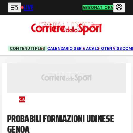
LIVE
Vai al contenuto principale
ABBONATI ORA
CONTENUTI PLUS
CALENDARIO SERIE A
CALCIO
TENNIS
SCOM
PROBABILI FORMAZIONI UDINESE
GENOA