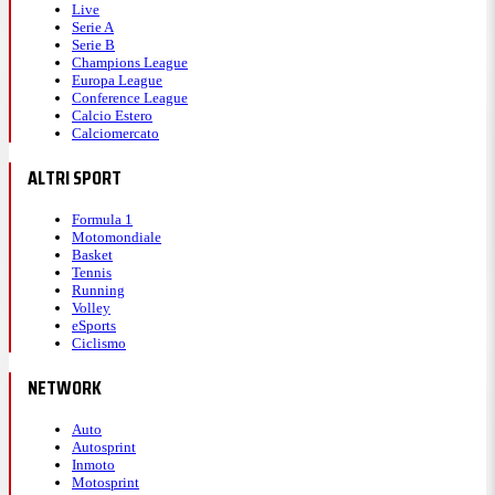
Live
Serie A
Serie B
Champions League
Europa League
Conference League
Calcio Estero
Calciomercato
ALTRI SPORT
Formula 1
Motomondiale
Basket
Tennis
Running
Volley
eSports
Ciclismo
NETWORK
Auto
Autosprint
Inmoto
Motosprint