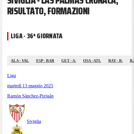
SIVIGLIA - LAS PALMAS CRONACA,
RISULTATO, FORMAZIONI
LIGA · 36ª GIORNATA
ALA
·
VAL
ESP
·
BAR
GET
·
A.
OSA
·
ATL
RAY
·
R.
R.
Liga
martedì 13 maggio 2025
Ramón Sánchez-Pizjuán
Siviglia