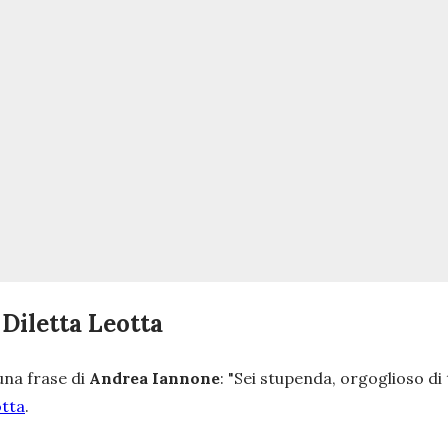
Diletta Leotta
una frase di
Andrea Iannone
: "
Sei stupenda, orgoglioso di 
otta
.