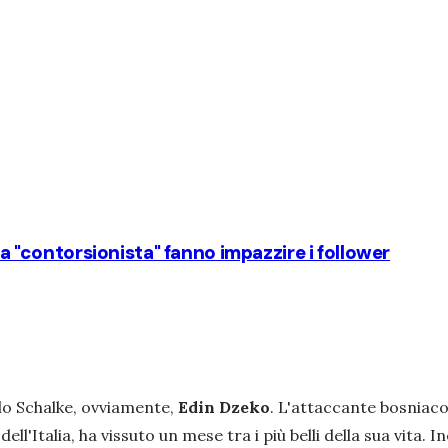
da "contorsionista" fanno impazzire i follower
llo Schalke, ovviamente,
Edin Dzeko
. L'attaccante bosniac
 dell'Italia, ha vissuto un mese tra i più belli della sua vita. 