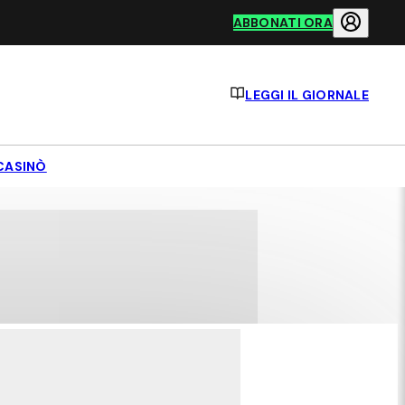
ABBONATI ORA
LEGGI IL GIORNALE
CASINÒ