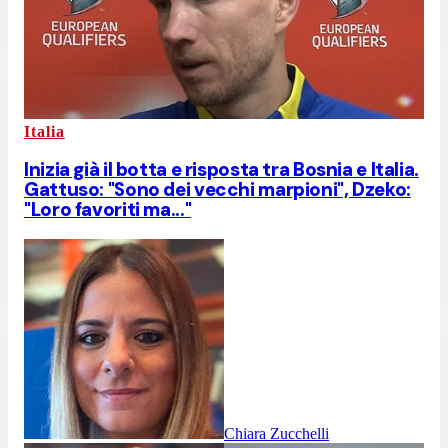
Italia
Inizia già il botta e risposta tra Bosnia e Italia.
Gattuso: "Sono dei vecchi marpioni", Dzeko:
"Loro favoriti ma..."
Chiara Zucchelli