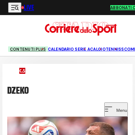
LIVE
Vai al contenuto principale
ABBONATI 
CONTENUTI PLUS
CALENDARIO SERIE A
CALCIO
TENNIS
SCOM
DZEKO
Menu