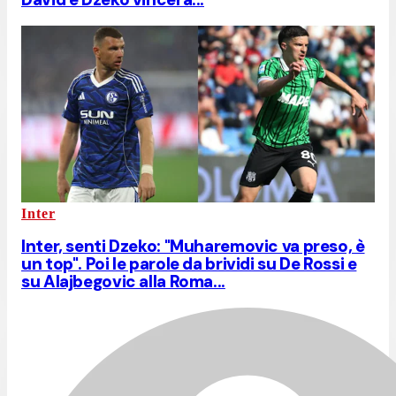
Inter
Inter, senti Dzeko: "Muharemovic va preso, è
un top". Poi le parole da brividi su De Rossi e
su Alajbegovic alla Roma...