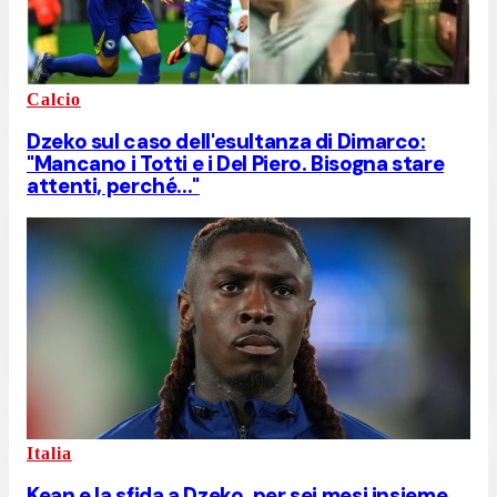
Calcio
Dzeko sul caso dell'esultanza di Dimarco:
"Mancano i Totti e i Del Piero. Bisogna stare
attenti, perché..."
Italia
Kean e la sfida a Dzeko, per sei mesi insieme