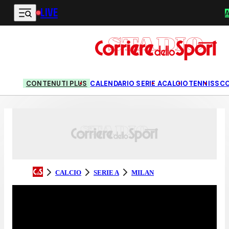
LIVE
Vai al contenuto principale
CONTENUTI PLUS
CALENDARIO SERIE A
CALCIO
TENNIS
SC
CALCIO
SERIE A
MILAN