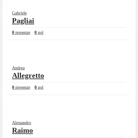
Gabriele
Pagliai
0
presenze
0
gol
Andrea
Allegretto
0
presenze
0
gol
Alessandro
Raimo