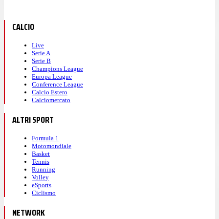
CALCIO
Live
Serie A
Serie B
Champions League
Europa League
Conference League
Calcio Estero
Calciomercato
ALTRI SPORT
Formula 1
Motomondiale
Basket
Tennis
Running
Volley
eSports
Ciclismo
NETWORK