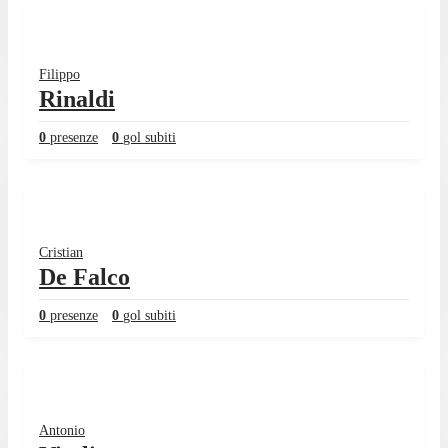
Filippo
Rinaldi
0
presenze
0
gol subiti
Cristian
De Falco
0
presenze
0
gol subiti
Antonio