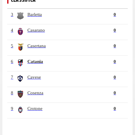
3
Barletta
0
4
Casarano
0
5
Casertana
0
6
Catania
0
7
Cavese
0
8
Cosenza
0
9
Crotone
0