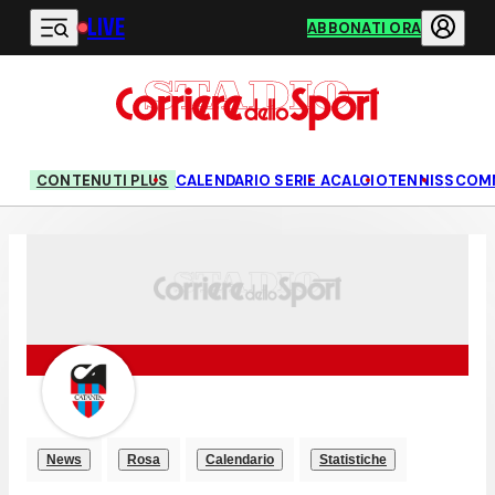
LIVE
Vai al contenuto principale
ABBONATI ORA
CONTENUTI PLUS
CALENDARIO SERIE A
CALCIO
TENNIS
SCOM
News
Rosa
Calendario
Statistiche