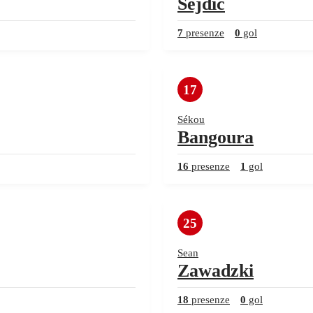
Sejdic
7
presenze
0
gol
17
Sékou
Bangoura
16
presenze
1
gol
25
Sean
Zawadzki
18
presenze
0
gol