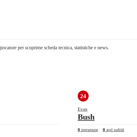
giocatore per scoprirne scheda tecnica, statistiche e news.
24
Evan
Bush
0
presenze
0
gol subiti