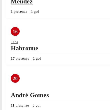
Méndez
1
presenza
1
gol
16
Taha
Habroune
17
presenze
1
gol
20
André Gomes
11
presenze
0
gol