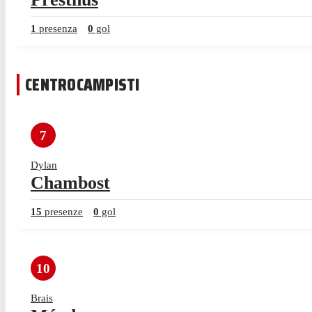
1
presenza
0
gol
CENTROCAMPISTI
7
Dylan
Chambost
15
presenze
0
gol
10
Brais