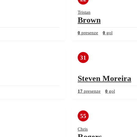
Tristan
Brown
0
presenze
0
gol
31
Steven Moreira
17
presenze
0
gol
55
Chris
Rogers