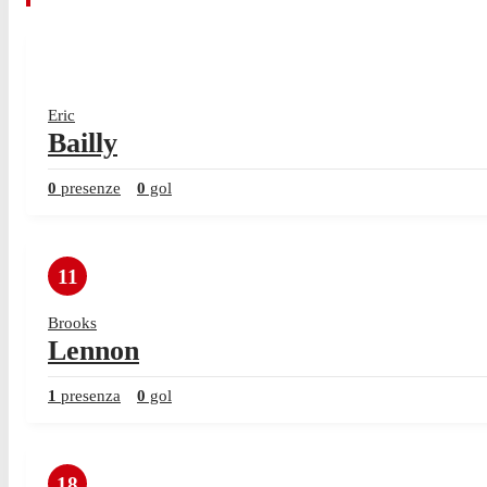
Eric
Bailly
0
presenze
0
gol
11
Brooks
Lennon
1
presenza
0
gol
18