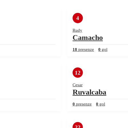
4
Rudy
Camacho
18
presenze
0
gol
12
Cesar
Ruvalcaba
0
presenze
0
gol
22