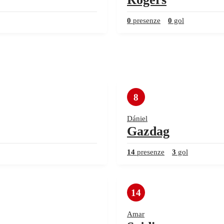
0
presenze
0
gol
8
Dániel
Gazdag
14
presenze
3
gol
14
Amar