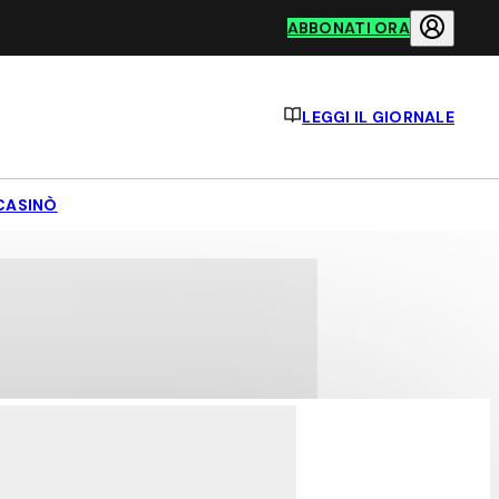
ABBONATI ORA
LEGGI IL GIORNALE
CASINÒ