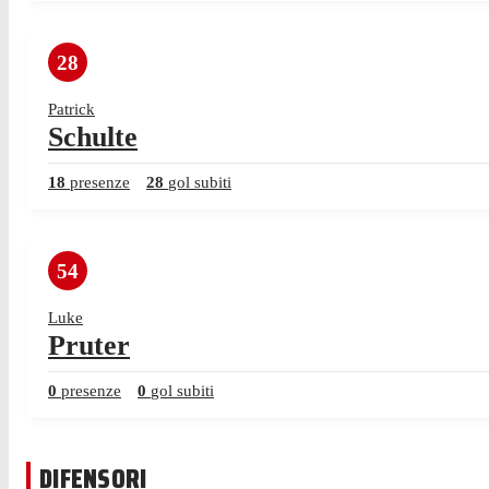
28
Patrick
Schulte
18
presenze
28
gol subiti
54
Luke
Pruter
0
presenze
0
gol subiti
DIFENSORI