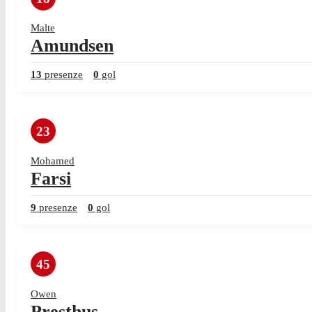
Malte
Amundsen
13
presenze
0
gol
23
Mohamed
Farsi
9
presenze
0
gol
45
Owen
Presthus