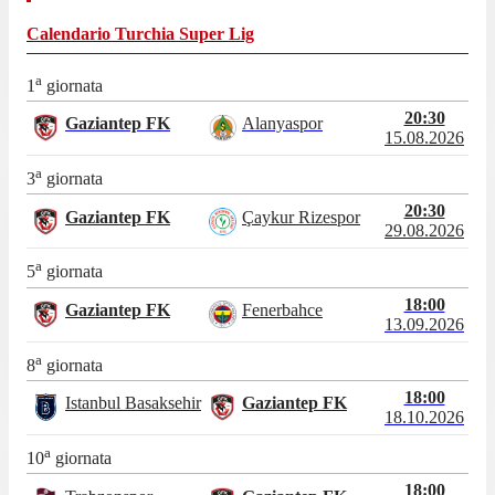
Calendario
Turchia Super Lig
a
1
giornata
20:30
Gaziantep FK
Alanyaspor
15.08.2026
a
3
giornata
20:30
Gaziantep FK
Çaykur Rizespor
29.08.2026
a
5
giornata
18:00
Gaziantep FK
Fenerbahce
13.09.2026
a
8
giornata
18:00
Istanbul Basaksehir
Gaziantep FK
18.10.2026
a
10
giornata
18:00