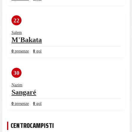
22
Salem
M'Bakata
0
presenze
0
gol
30
Nazim
Sangaré
0
presenze
0
gol
CENTROCAMPISTI