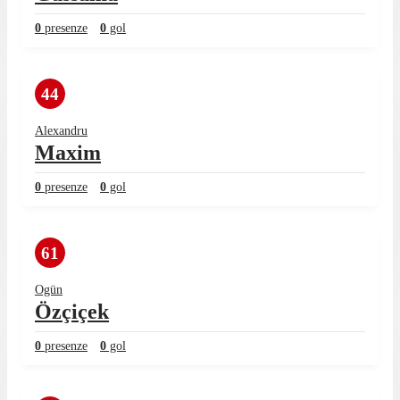
0
presenze
0
gol
44
Alexandru
Maxim
0
presenze
0
gol
61
Ogün
Özçiçek
0
presenze
0
gol