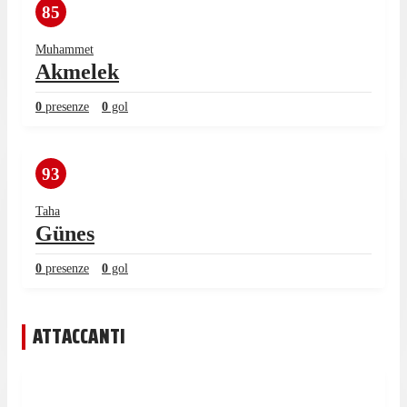
85
Muhammet
Akmelek
0
presenze
0
gol
93
Taha
Günes
0
presenze
0
gol
ATTACCANTI