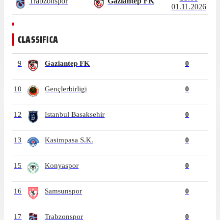
Trabzonspor
Gaziantep FK
01.11.2026
CLASSIFICA
9
Gaziantep FK
0
10
Gençlerbirligi
0
12
Istanbul Basaksehir
0
13
Kasimpasa S.K.
0
15
Konyaspor
0
16
Samsunspor
0
17
Trabzonspor
0