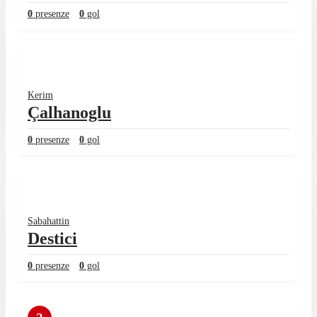
0
presenze
0
gol
Kerim
Çalhanoglu
0
presenze
0
gol
Sabahattin
Destici
0
presenze
0
gol