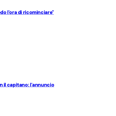
edo l'ora di ricominciare"
on il capitano: l'annuncio