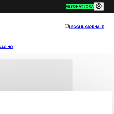
ABBONATI ORA
LEGGI IL GIORNALE
CASINÒ