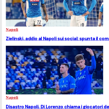
Napoli
Zielinski, addio al Napoli sui social: spunta il c
Napoli
Disastro Napoli, Di Lorenzo chiama i giocatori de