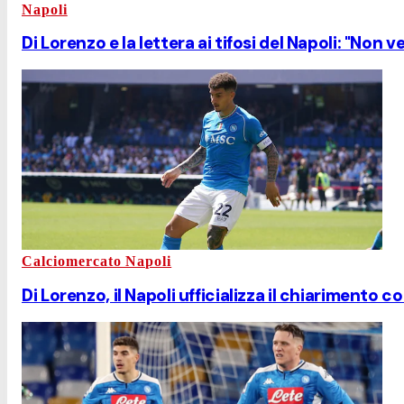
Napoli
Di Lorenzo e la lettera ai tifosi del Napoli: "Non v
Calciomercato Napoli
Di Lorenzo, il Napoli ufficializza il chiarimento c