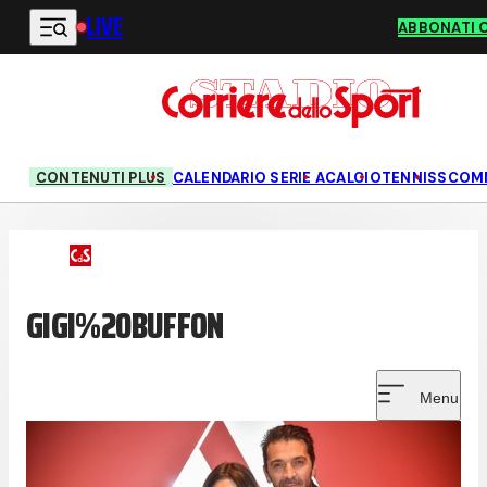
LIVE
Vai al contenuto principale
ABBONATI 
CONTENUTI PLUS
CALENDARIO SERIE A
CALCIO
TENNIS
SCOM
GIGI%20BUFFON
Menu