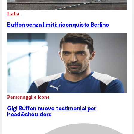
Italia
Buffon senza limiti: riconquista Berlino
Personaggi e icone
Gigi Buffon nuovo testimonial per
head&shoulders