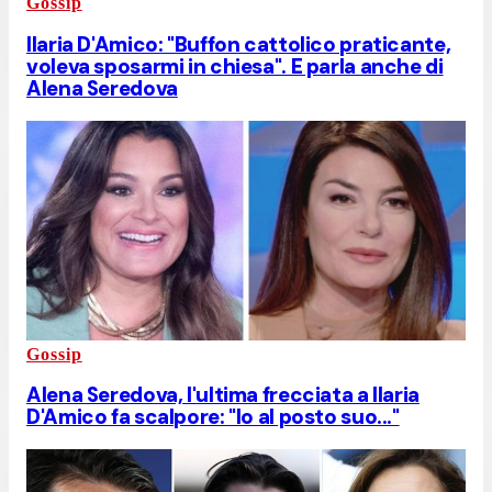
Gossip
Ilaria D'Amico: "Buffon cattolico praticante,
voleva sposarmi in chiesa". E parla anche di
Alena Seredova
Gossip
Alena Seredova, l'ultima frecciata a Ilaria
D'Amico fa scalpore: "Io al posto suo..."