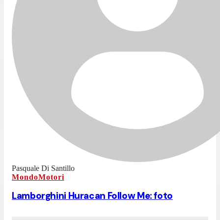
Pasquale Di Santillo
MondoMotori
Lamborghini Huracan Follow Me: foto