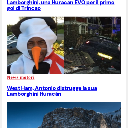
Lamborghini, una Huracan EVO per il primo
gol di Trincao
News motori
West Ham, Antonio distrugge la sua
Lamborghini Huracán