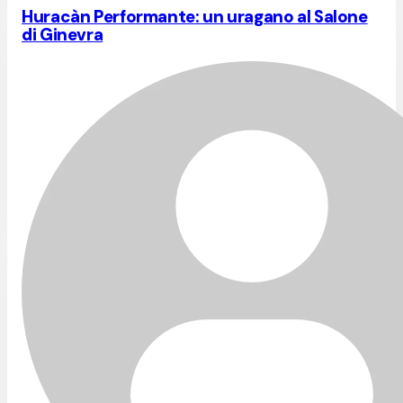
Huracàn Performante: un uragano al Salone
di Ginevra