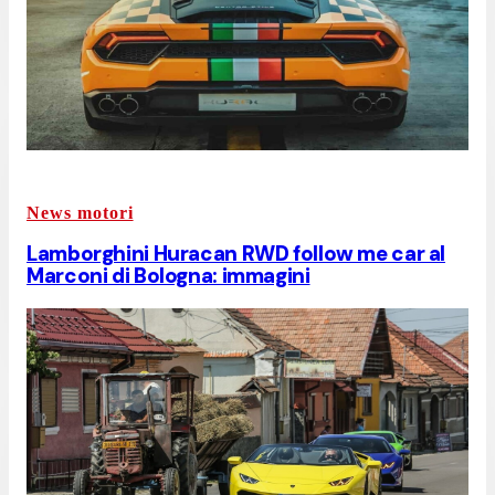
News motori
Lamborghini Huracan RWD follow me car al
Marconi di Bologna: immagini