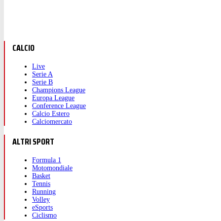
CALCIO
Live
Serie A
Serie B
Champions League
Europa League
Conference League
Calcio Estero
Calciomercato
ALTRI SPORT
Formula 1
Motomondiale
Basket
Tennis
Running
Volley
eSports
Ciclismo