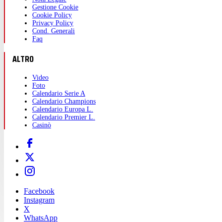
Gestione Cookie
Cookie Policy
Privacy Policy
Cond. Generali
Faq
ALTRO
Video
Foto
Calendario Serie A
Calendario Champions
Calendario Europa L.
Calendario Premier L.
Casinò
Facebook
Instagram
X
WhatsApp