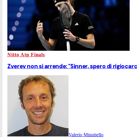
Nitto Atp Finals
Zverev non si arrende: "Sinner, spero di rigiocarc
Valerio Minutiello