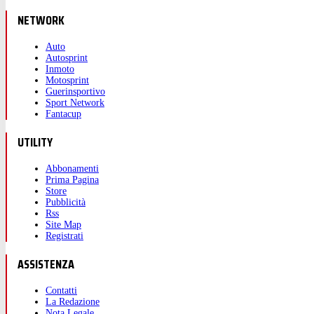
NETWORK
Auto
Autosprint
Inmoto
Motosprint
Guerinsportivo
Sport Network
Fantacup
UTILITY
Abbonamenti
Prima Pagina
Store
Pubblicità
Rss
Site Map
Registrati
ASSISTENZA
Contatti
La Redazione
Nota Legale