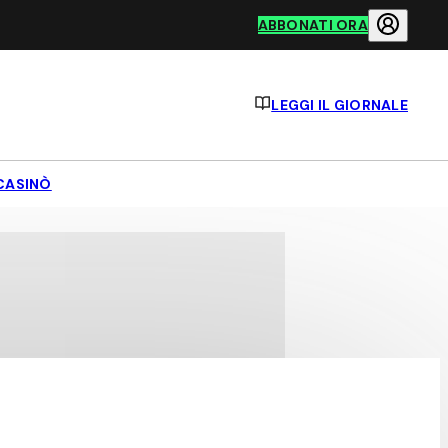
ABBONATI ORA
LEGGI IL GIORNALE
CASINÒ