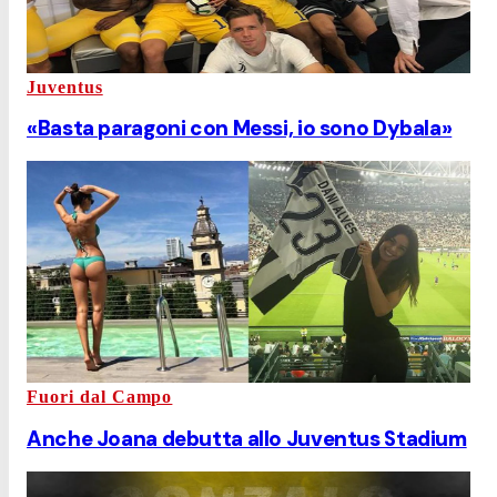
Juventus
«Basta paragoni con Messi, io sono Dybala»
Fuori dal Campo
Anche Joana debutta allo Juventus Stadium