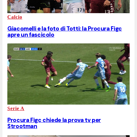
Calcio
Giacomelli e la foto di Totti: la Procura Figc
apre un fascicolo
Serie A
Procura Figc chiede la prova tv per
Strootman