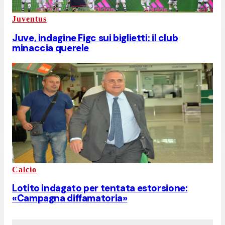
Juventus
Juve, indagine Figc sui biglietti: il club
minaccia querele
Calcio
Lotito indagato per tentata estorsione:
«Campagna diffamatoria»