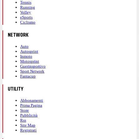
Tennis
Running
Volley
eSports
Ciclismo
NETWORK
Auto
Autosprint
Inmoto
Motosprint
Guerinsportivo
Sport Network
Fantacup
UTILITY
Abbonamenti
Prima Pagina
Store
Pubblicità
Rss
Site Map
Registrati