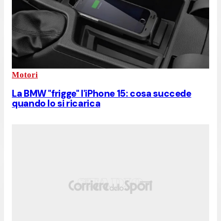
Motori
La BMW "frigge" l'iPhone 15: cosa succede
quando lo si ricarica