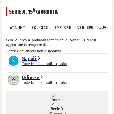
A
SERIE A
,
15
GIORNATA
ATA
·
INT
BOL
·
SAS
EMP
·
CRE
VER
·
SPE
JUV
·
LA
Serie A
, ecco le probabili formazioni di
Napoli
-
Udinese
aggiornate in tempo reale
Formazioni ancora non disponibili
Napoli
Tutte le notizie sulla squadra
Udinese
Tutte le notizie sulla squadra
Serie A
a
15
giornata