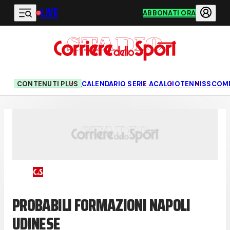
LIVE
Vai al contenuto principale
ABBONATI ORA
CONTENUTI PLUS
CALENDARIO SERIE A
CALCIO
TENNIS
SCOM
PROBABILI FORMAZIONI NAPOLI
UDINESE