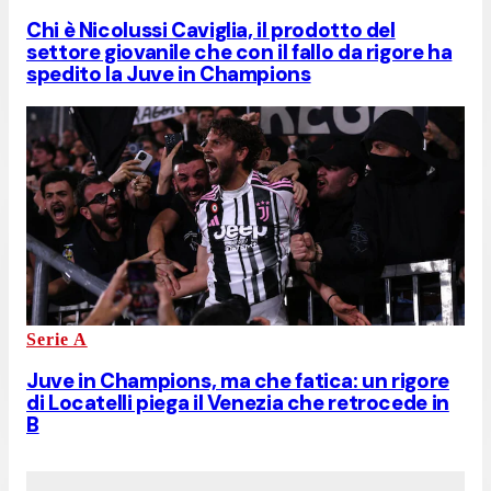
Chi è Nicolussi Caviglia, il prodotto del
settore giovanile che con il fallo da rigore ha
spedito la Juve in Champions
Serie A
Juve in Champions, ma che fatica: un rigore
di Locatelli piega il Venezia che retrocede in
B