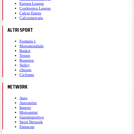
Europa League
Conference League
Calcio Estero
Calciomercato
ALTRI SPORT
Formula 1
Motomondiale
Basket
Tennis
Running
Volley
eSports
Ciclismo
NETWORK
Auto
Autosprint
Inmoto
Motosprint
Guerinsportivo
Sport Network
Fantacup