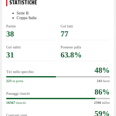
STATISTICHE
Serie B
Coppa Italia
Partite
Gol fatti
38
77
Gol subiti
Possesso palla
31
63.8%
48
%
Tiri nello specchio
225
in porta
243
fuori
86
%
Passaggi riusciti
16567
riusciti
2596
falliti
59
%
Contrasti vinti