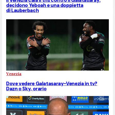
Il Venezia cala il tris contro il Galatasaray:
decidono Yeboah e una doppietta
di Lauberbach
Venezia
Dove vedere Galatasaray-Venezia in tv?
Dazn o Sky, orario