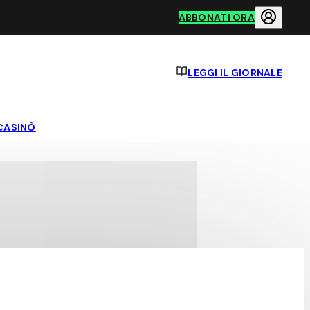
ABBONATI ORA
LEGGI IL GIORNALE
CASINÒ