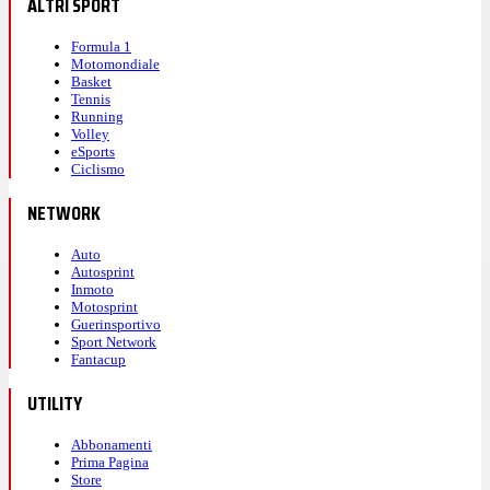
ALTRI SPORT
Formula 1
Motomondiale
Basket
Tennis
Running
Volley
eSports
Ciclismo
NETWORK
Auto
Autosprint
Inmoto
Motosprint
Guerinsportivo
Sport Network
Fantacup
UTILITY
Abbonamenti
Prima Pagina
Store