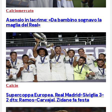
Calciomercato
Asensio in lacrime: «Da bambino sognavo la
maglia del Real»
Calcio
Supercoppa Europea, Real Madrid-Siviglia 3-
2 dts: Ramos-Carvajal, Zidane fa festa