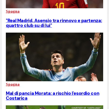
Spagna
"Real Madrid, Asensio tra rinnovo e partenza:
quattro club su di lui"
Spagna
Mal di pancia Morata: a rischio l'esordio con
Costarica