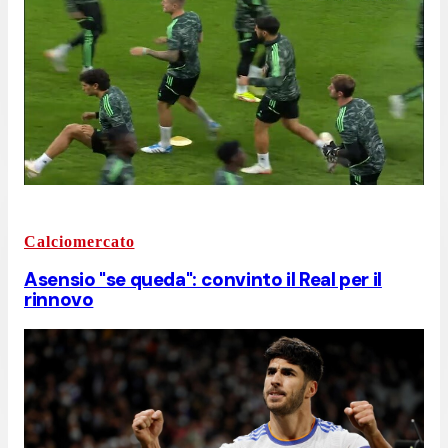
Calciomercato
Asensio "se queda": convinto il Real per il
rinnovo