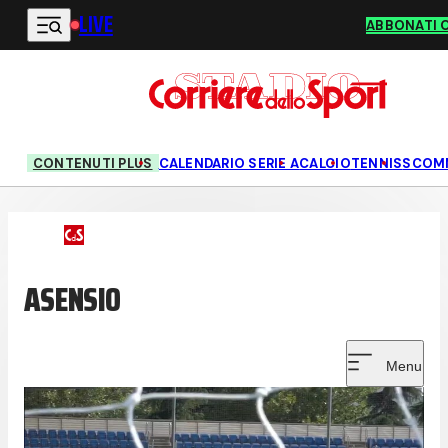
LIVE
Vai al contenuto principale
ABBONATI 
CONTENUTI PLUS
CALENDARIO SERIE A
CALCIO
TENNIS
SCOM
ASENSIO
Menu