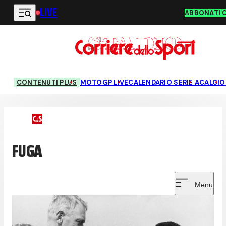
LIVE
Vai al contenuto principale
ABBONATI 
CONTENUTI PLUS
MOTOGP LIVE
CALENDARIO SERIE A
CALCIO
FUGA
Menu