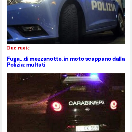
Due ruote
Fuga...di mezzanotte, in moto scappano dalla
Polizia: multati