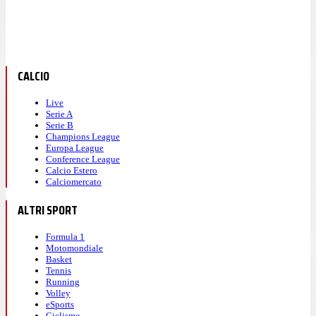
CALCIO
Live
Serie A
Serie B
Champions League
Europa League
Conference League
Calcio Estero
Calciomercato
ALTRI SPORT
Formula 1
Motomondiale
Basket
Tennis
Running
Volley
eSports
Ciclismo