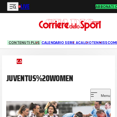
LIVE
Vai al contenuto principale
ABBONATI 
CONTENUTI PLUS
CALENDARIO SERIE A
CALCIO
TENNIS
SCOM
JUVENTUS%20WOMEN
Menu