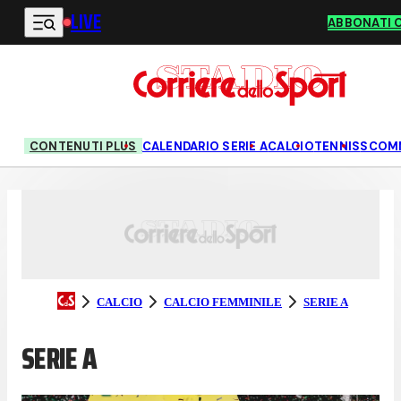
LIVE
Vai al contenuto principale
ABBONATI 
CONTENUTI PLUS
CALENDARIO SERIE A
CALCIO
TENNIS
SCOM
CALCIO
CALCIO FEMMINILE
SERIE A
SERIE A