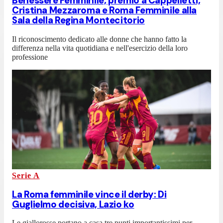
Benessere Femminile, premio a Cappelletti,
Cristina Mezzaroma e Roma Femminile alla
Sala della Regina Montecitorio
Il riconoscimento dedicato alle donne che hanno fatto la
differenza nella vita quotidiana e nell'esercizio della loro
professione
Serie A
La Roma femminile vince il derby: Di
Guglielmo decisiva, Lazio ko
Le giallorosse portano a casa tre punti importantissimi per