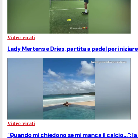
Video virali
Lady Mertens e Dries, partita a padel per iniziare
Video virali
"Quando mi chiedono se mi manca il calcio...": la 