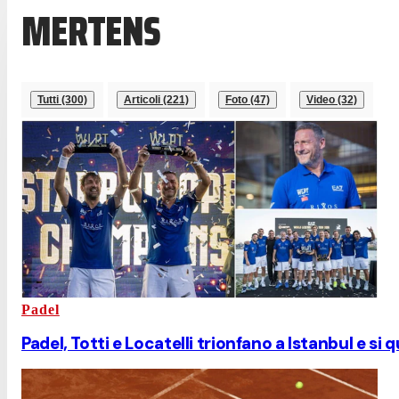
MERTENS
Tutti (300)
Articoli (221)
Foto (47)
Video (32)
Padel
Padel, Totti e Locatelli trionfano a Istanbul e si q