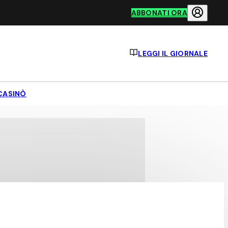
ABBONATI ORA
LEGGI IL GIORNALE
CASINÒ