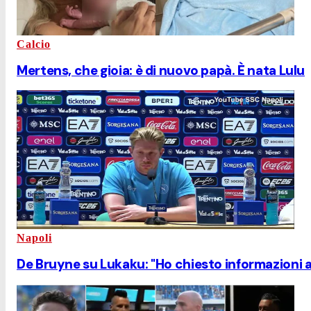
Calcio
Mertens, che gioia: è di nuovo papà. È nata Lulu
Napoli
De Bruyne su Lukaku: "Ho chiesto informazioni a 