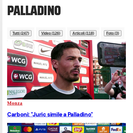
PALLADINO
Tutti (247)
Video (126)
Articoli (118)
Foto (3)
Monza
Carboni: "Juric simile a Palladino"