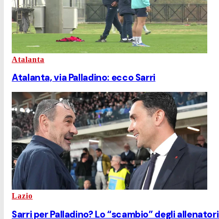
Atalanta
Atalanta, via Palladino: ecco Sarri
Lazio
Sarri per Palladino? Lo “scambio” degli allenatori