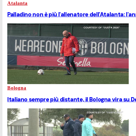
Atalanta
Palladino non è più l'allenatore dell'Atalanta: l'an
Bologna
Italiano sempre più distante, il Bologna vira su D