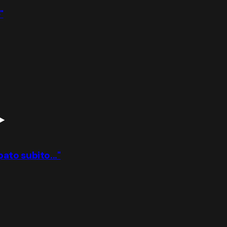
"
ato subito..."