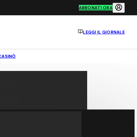
ABBONATI ORA
LEGGI IL GIORNALE
CASINÒ