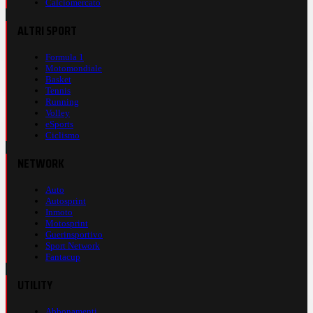
Calciomercato
ALTRI SPORT
Formula 1
Motomondiale
Basket
Tennis
Running
Volley
eSports
Ciclismo
NETWORK
Auto
Autosprint
Inmoto
Motosprint
Guerinsportivo
Sport Network
Fantacup
UTILITY
Abbonamenti