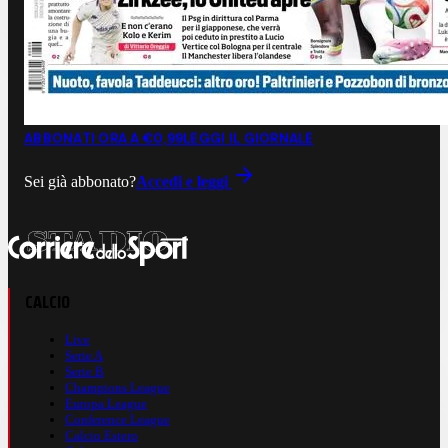
ABBONATI ORA A €0,99
LEGGI IL GIORNALE
Sei già abbonato?
Accedi e leggi
CALCIO
Live
Serie A
Serie B
Champions League
Europa League
Conference League
Calcio Estero