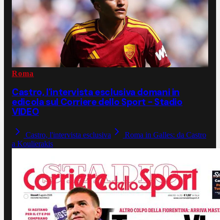
Roma
Castro, l'intervista esclusiva domani in
edicola sul Corriere dello Sport - Stadio
VIDEO
Castro, l'intervista esclusiva
Roma in Galles: da Castro
a Koulierakis