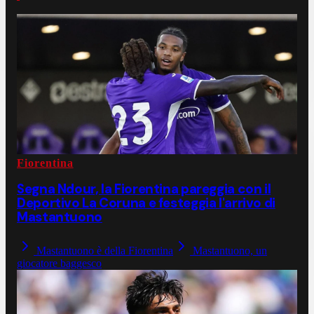
Fiorentina
Segna Ndour, la Fiorentina pareggia con il
Deportivo La Coruna e festeggia l'arrivo di
Mastantuono
Mastantuono è della Fiorentina
Mastantuono, un
giocatore baggesco