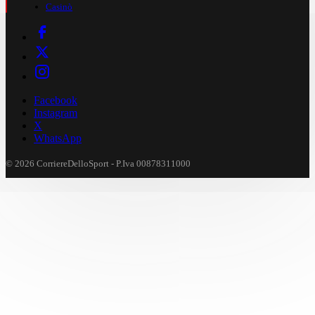
Casinò
Facebook
Instagram
X
WhatsApp
© 2026 CorriereDelloSport - P.Iva 00878311000