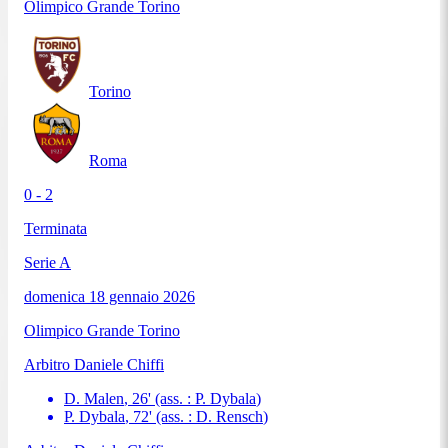
Olimpico Grande Torino
Torino
Roma
0 - 2
Terminata
Serie A
domenica 18 gennaio 2026
Olimpico Grande Torino
Arbitro
Daniele Chiffi
D. Malen
,
26
'
(ass. :
P. Dybala
)
P. Dybala
,
72
'
(ass. :
D. Rensch
)