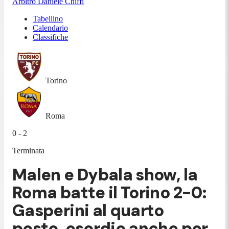
Arbitro
Daniele Chiffi
Tabellino
Calendario
Classifiche
Torino
Roma
0 - 2
Terminata
Malen e Dybala show, la
Roma batte il Torino 2-0:
Gasperini al quarto
posto, esordio anche per