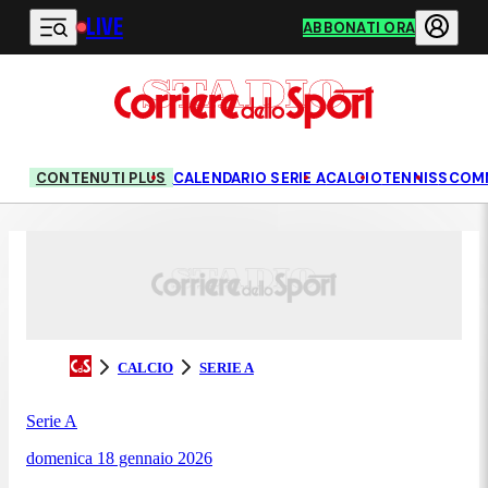
LIVE
Vai al contenuto principale
ABBONATI ORA
CONTENUTI PLUS
CALENDARIO SERIE A
CALCIO
TENNIS
SCOM
CALCIO
SERIE A
Serie A
domenica 18 gennaio 2026