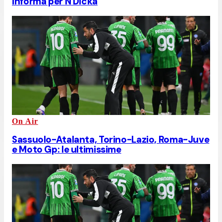
informa per N'Dicka
On Air
Sassuolo-Atalanta, Torino-Lazio, Roma-Juve
e Moto Gp: le ultimissime