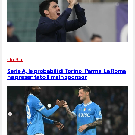
On Air
Serie A, le probabili di Torino-Parma. La Roma
ha presentato il main sponsor