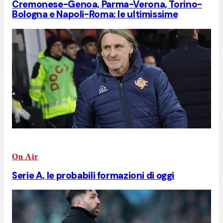
Cremonese-Genoa, Parma-Verona, Torino-
Bologna e Napoli-Roma: le ultimissime
On Air
Serie A, le probabili formazioni di oggi