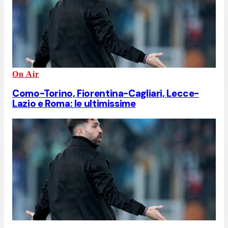
On Air
Como-Torino, Fiorentina-Cagliari, Lecce-
Lazio e Roma: le ultimissime