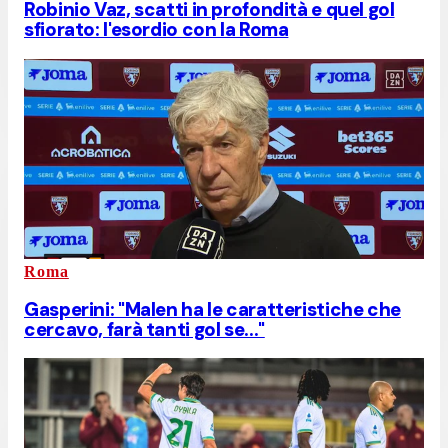
Robinio Vaz, scatti in profondità e quel gol
sfiorato: l'esordio con la Roma
Roma
Gasperini: "Malen ha le caratteristiche che
cercavo, farà tanti gol se..."