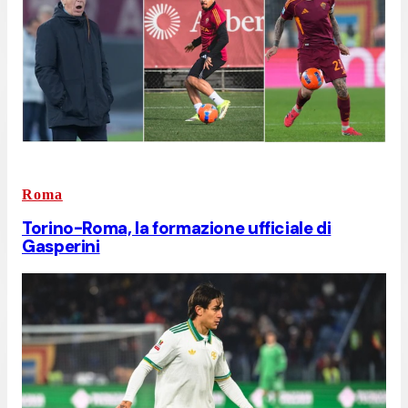
Roma
Torino-Roma, la formazione ufficiale di
Gasperini