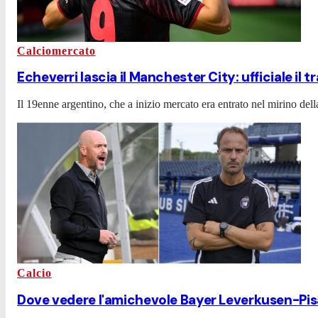
Calciomercato
Echeverri lascia il Manchester City: ufficiale il 
Il 19enne argentino, che a inizio mercato era entrato nel mirino dell
Calcio
Dove vedere l'amichevole Bayer Leverkusen-Pisa 