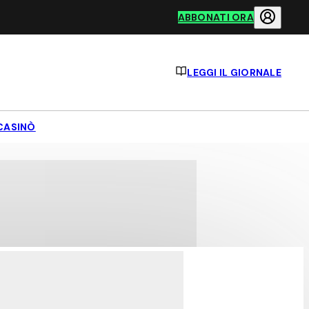
ABBONATI ORA
LEGGI IL GIORNALE
CASINÒ