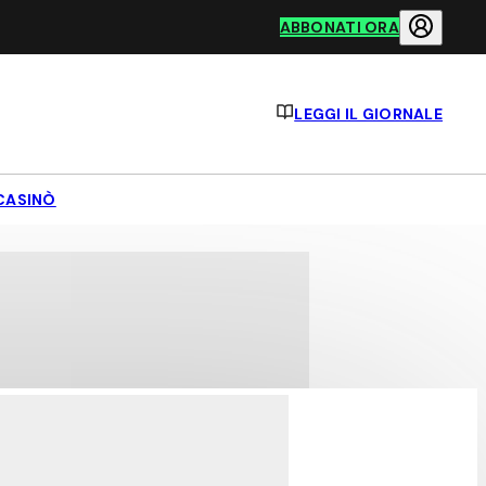
ABBONATI ORA
LEGGI IL GIORNALE
CASINÒ