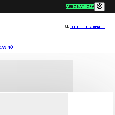
ABBONATI ORA
LEGGI IL GIORNALE
CASINÒ