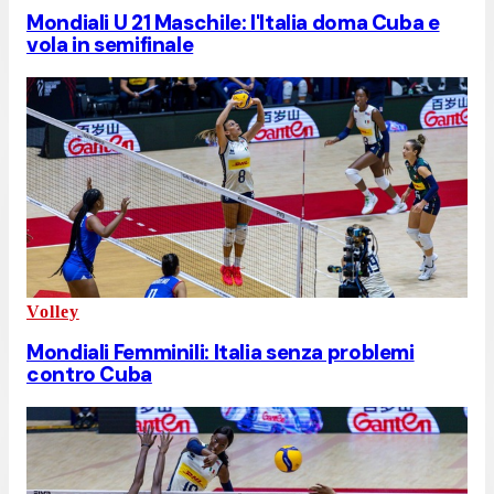
Mondiali U 21 Maschile: l'Italia doma Cuba e
vola in semifinale
Volley
Mondiali Femminili: Italia senza problemi
contro Cuba