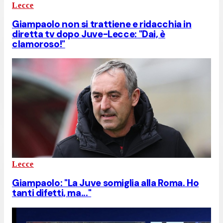
Lecce
Giampaolo non si trattiene e ridacchia in
diretta tv dopo Juve-Lecce: "Dai, è
clamoroso!"
Lecce
Giampaolo: "La Juve somiglia alla Roma. Ho
tanti difetti, ma..."