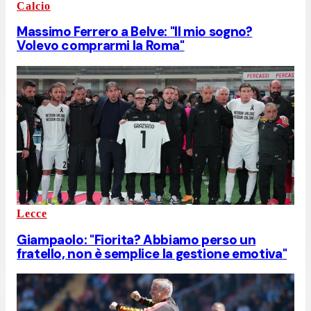
Calcio
Massimo Ferrero a Belve: "Il mio sogno?
Volevo comprarmi la Roma"
Lecce
Giampaolo: "Fiorita? Abbiamo perso un
fratello, non è semplice la gestione emotiva"