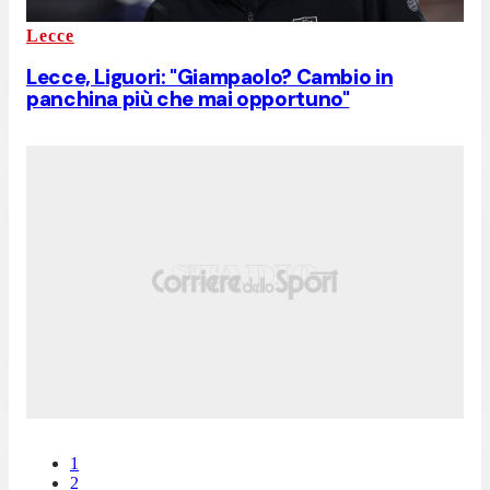
Lecce
Lecce, Liguori: "Giampaolo? Cambio in
panchina più che mai opportuno"
1
2