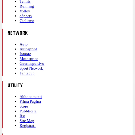
Tennis
Running
Volley
eSports
Ciclismo
NETWORK
Auto
Autosprint
Inmoto
Motosprint
Guerinsportivo
Sport Network
Fantacup
UTILITY
Abbonamenti
Prima Pagina
Store
Pubblicità
Rss
Site Map
Registrati