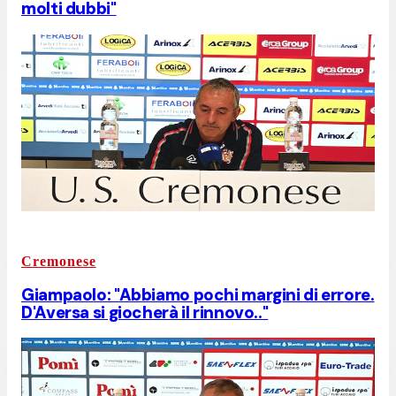
molti dubbi"
Cremonese
Giampaolo: "Abbiamo pochi margini di errore.
D'Aversa si giocherà il rinnovo.."