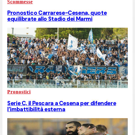
Scommesse
Pronostico Carrarese-Cesena, quote
equilibrate allo Stadio dei Marmi
Pronostici
Serie C, il Pescara a Cesena per difendere
l’imbattibilità esterna