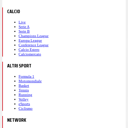
CALCIO
Live
Serie A
Serie B
Champions League
Europa League
Conference League
Calcio Estero
Calciomercato
ALTRI SPORT
Formula 1
Motomondiale
Basket
Tennis
Running
Volley
eSports
Ciclismo
NETWORK