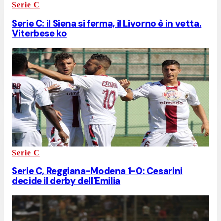
Serie C
Serie C: il Siena si ferma, il Livorno è in vetta.
Viterbese ko
Serie C
Serie C, Reggiana-Modena 1-0: Cesarini
decide il derby dell'Emilia