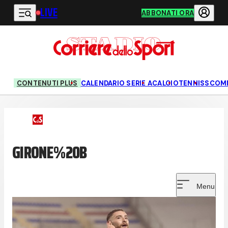
LIVE
Vai al contenuto principale
ABBONATI ORA
CONTENUTI PLUS
CALENDARIO SERIE A
CALCIO
TENNIS
SCOM
GIRONE%20B
Menu