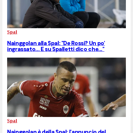
Spal
Nainggolan alla Spal: "De Rossi? Un po'
ingrassato... E su Spalletti dico che..."
Spal
Nainggolan è della Spal: l'annuncio del