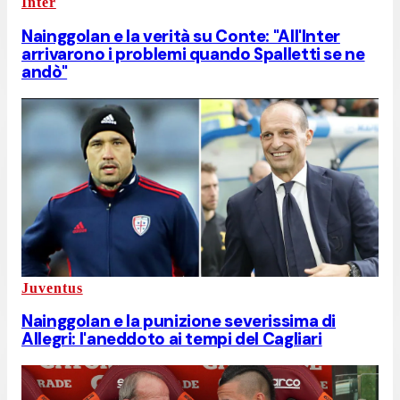
Inter
Nainggolan e la verità su Conte: "All'Inter
arrivarono i problemi quando Spalletti se ne
andò"
Juventus
Nainggolan e la punizione severissima di
Allegri: l'aneddoto ai tempi del Cagliari