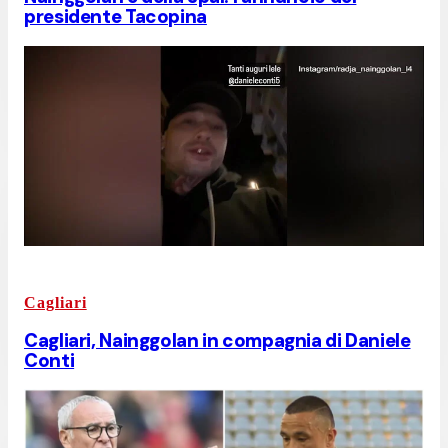
presidente Tacopina
Cagliari
Cagliari, Nainggolan in compagnia di Daniele
Conti