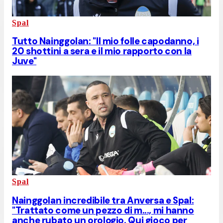
Spal
Tutto Nainggolan: "Il mio folle capodanno, i
20 shottini a sera e il mio rapporto con la
Juve"
Spal
Nainggolan incredibile tra Anversa e Spal:
"Trattato come un pezzo di m..., mi hanno
anche rubato un orologio. Qui gioco per