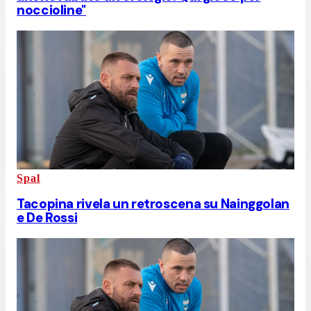
noccioline"
Spal
Tacopina rivela un retroscena su Nainggolan
e De Rossi