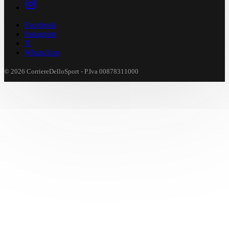
Facebook
Instagram
X
WhatsApp
© 2026 CorriereDelloSport - P.Iva 00878311000