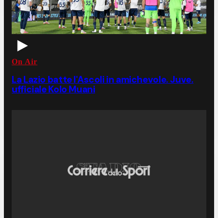
On Air
La Lazio batte l'Ascoli in amichevole. Juve.
ufficiale Kolo Muani