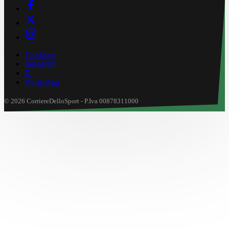
Facebook
Instagram
X
WhatsApp
© 2026 CorriereDelloSport - P.Iva 00878311000