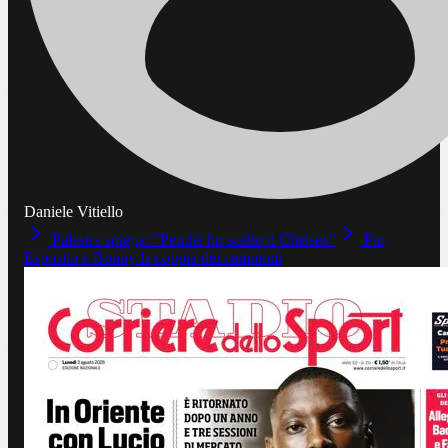
Daniele Vitiello
Palestra spiega: "Perché ho scelto il Chelsea"
Pio
Esposito e Bonny la coppia dei campioni