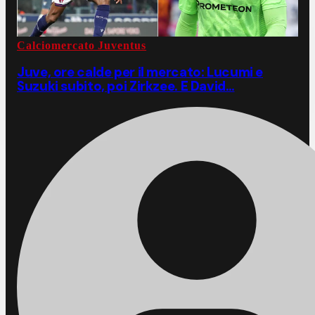
Calciomercato Juventus
Juve, ore calde per il mercato: Lucumi e
Suzuki subito, poi Zirkzee. E David…