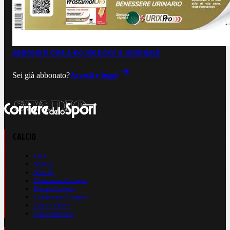
ABBONATI ORA A €0,99
LEGGI IL GIORNALE
Sei già abbonato?
Accedi e leggi
CALCIO
Live
Serie A
Serie B
Champions League
Europa League
Conference League
Calcio Estero
Calciomercato