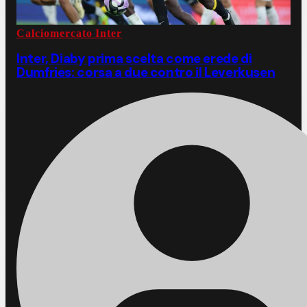
Calciomercato Inter
Inter, Diaby prima scelta come erede di
Dumfries: corsa a due contro il Leverkusen