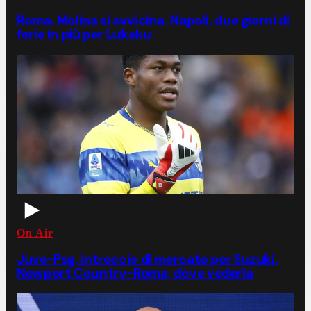
Roma, Molina si avvicina. Napoli, due giorni di
ferie in più per Lukaku
On Air
Juve-Psg, intreccio di mercato per Suzuki.
Newport Country-Roma, dove vederla