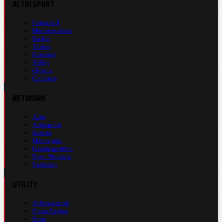
ALTRI SPORT
Formula 1
Motomondiale
Basket
Tennis
Running
Volley
eSports
Ciclismo
NETWORK
Auto
Autosprint
Inmoto
Motosprint
Guerinsportivo
Sport Network
Fantacup
UTILITY
Abbonamenti
Prima Pagina
Store