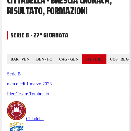
CITTADELLA - BRESCIA CRONACA,
RISULTATO, FORMAZIONI
SERIE B · 27ª GIORNATA
BAR
·
VEN
BEN
·
FC
CAG
·
GEN
CIT
·
BRE
COS
·
REG
Serie B
mercoledì 1 marzo 2023
Pier Cesare Tombolato
Cittadella