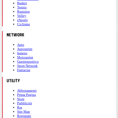
Basket
Tennis
Running
Volley
eSports
Ciclismo
NETWORK
Auto
Autosprint
Inmoto
Motosprint
Guerinsportivo
Sport Network
Fantacup
UTILITY
Abbonamenti
Prima Pagina
Store
Pubblicità
Rss
Site Map
Registrati