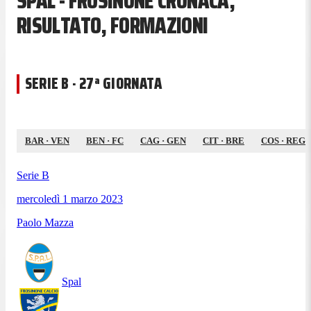
SPAL - FROSINONE CRONACA,
RISULTATO, FORMAZIONI
SERIE B · 27ª GIORNATA
BAR
·
VEN
BEN
·
FC
CAG
·
GEN
CIT
·
BRE
COS
·
REG
Serie B
mercoledì 1 marzo 2023
Paolo Mazza
Spal